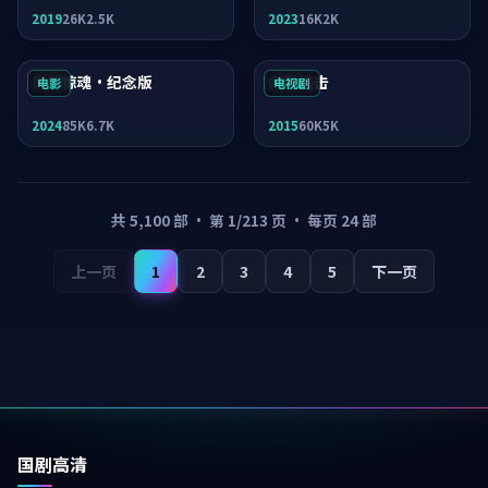
2019
26K
2.5K
2023
16K
2K
风暴惊魂·纪念版
白昼追击
电影
电视剧
2024
85K
6.7K
2015
60K
5K
共
5,100
部 · 第
1
/
213
页 · 每页
24
部
上一页
1
2
3
4
5
下一页
国剧高清