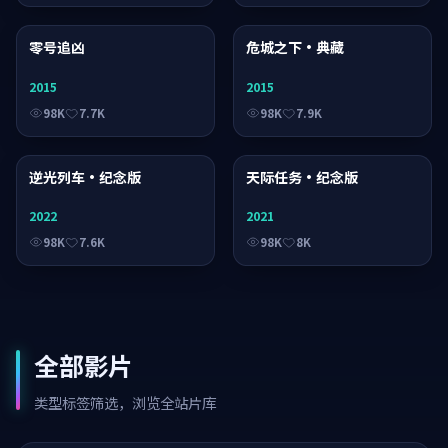
零号追凶
电影
危城之下·典藏
电视剧
2015
2015
98K
7.7K
98K
7.9K
逆光列车·纪念版
动漫
天际任务·纪念版
动漫
2022
2021
98K
7.6K
98K
8K
全部影片
类型标签筛选，浏览全站片库