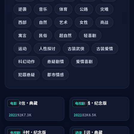
逆袭
音乐
体育
公路
灾难
西部
自然
艺术
女性
商战
寓言
民俗
超自然
轻喜剧
运动
人性探讨
古装武侠
古装爱情
科幻动作
悬疑剧情
爱情喜剧
犯罪悬疑
都市情感
月面来信·典藏
霓虹航线·纪念版
电影
电视剧
2021
92K
7.3K
2021
82K
6.5K
逆光倒计时·纪念版
暴雪证词·典藏
电视剧
动漫