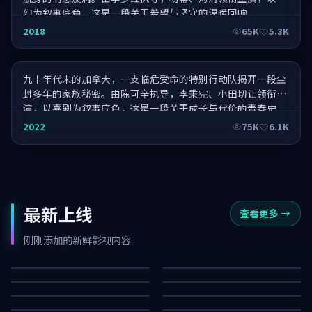
幻为叙事底色，这是一段关于希望与坚守的温暖回响。
江湖再相逢·票房黑马
2018
65K
5.3K
九十年代末的加拿大，一支临危受命的特别行动队揭开一段尘
封多年的家族秘密。由陈可辛执导，李秉宪、小田切让领衔主
演，以喜剧为叙事底色，这是一段关于成长与代价的青春史
诗。
2022
75K
6.1K
最新上线
查看更多
→
长夜信号·典藏
狂潮证词·典藏
迷城潜伏
南港玩家
刚刚添加的新鲜影视内容
月面代码
无名法则
8.1K
13K
断桥来信
无名追缉
24K
36K
星河来信·典藏
异境追缉
61K
45K
迷城之城·纪念版
白昼指令·典藏
63K
28K
12K
86K