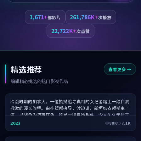
1,671+
261,786K+
部影片
次播放
22,722K+
次点赞
精选推荐
查看更多
→
春风十里不如你·史诗篇章
编辑精心挑选的热门影视作品
冷战时期的加拿大，一位执拗追寻真相的女记者踏上一段自我
救赎的漫长旅程。由朴赞郁执导，渡边谦、新垣结衣领衔主
演，以战争为叙事底色，这是一段穿透银幕、令人久久无法平
静的旅程。
相爱相亲·奇迹诞生
2023
88K
7.1K