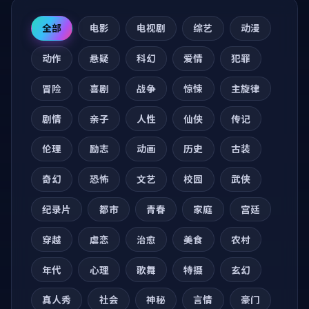
全部
电影
电视剧
综艺
动漫
动作
悬疑
科幻
爱情
犯罪
冒险
喜剧
战争
惊悚
主旋律
剧情
亲子
人性
仙侠
传记
伦理
励志
动画
历史
古装
奇幻
恐怖
文艺
校园
武侠
纪录片
都市
青春
家庭
宫廷
穿越
虐恋
治愈
美食
农村
年代
心理
歌舞
特摄
玄幻
真人秀
社会
神秘
言情
豪门