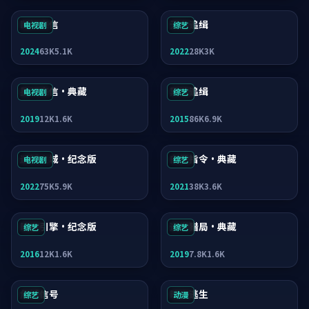
断桥来信
无名追缉
电视剧
综艺
2024
63K
5.1K
2022
28K
3K
星河来信·典藏
异境追缉
电视剧
综艺
2019
12K
1.6K
2015
86K
6.9K
迷城之城·纪念版
白昼指令·典藏
电视剧
综艺
2022
75K
5.9K
2021
38K
3.6K
暗夜引擎·纪念版
逆光猎局·典藏
综艺
综艺
2016
12K
1.6K
2019
7.8K
1.6K
危城信号
暗夜逃生
综艺
动漫