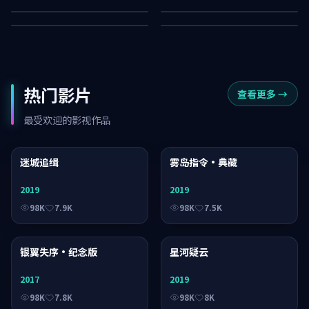
75K
38K
热门影片
查看更多
→
最受欢迎的影视作品
迷城追缉
综艺
雾岛指令·典藏
动漫
2019
2019
98K
7.9K
98K
7.5K
银翼失序·纪念版
综艺
星河疑云
动漫
2017
2019
98K
7.8K
98K
8K