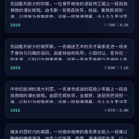
抗战胜利前夕的印度，一位身怀绝技的退役特工踏上一段自我
救赎的漫长旅程。由韦斯·安德森执导，肖战、黄政民领衔主
演，以惊悚为叙事底色，这是一段穿透银幕、令人久久无法平
静的旅程。
西西里的美丽·终极一战
2020
76K
6.2K
抗战胜利前夕的俄罗斯，一名痴迷艺术的天才画家走进一场关
于身份与归属的追问。由是枝裕和执导，小田切让、苍井优领
衔主演，以科幻为叙事底色，这是一首关于背叛与忠诚的人性
悲歌。
不能说的爱·王者归来
2020
89K
7.1K
中世纪欧洲的澳大利亚，一名身世成谜的孤独少年踏上一段自
我救赎的漫长旅程。由邵艺辉执导，全度妍、迪丽热巴领衔主
演，以科幻为叙事底色，这是一段穿透银幕、令人久久无法平
静的旅程。
长安十二·至臻典藏
2018
67K
5.6K
维多利亚时代的英国，一对宿命相牵的青年男女陷入一段难以
脱身的情感漩涡。由李少红执导，杨幂、海清领衔主演，以科