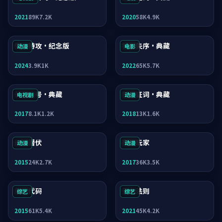
2021
89K
7.2K
2020
58K
4.9K
失控特攻·纪念版
银翼失序·典藏
动漫
电影
2024
3.9K
1K
2022
65K
5.7K
长夜信号·典藏
狂潮证词·典藏
电视剧
动漫
2017
8.1K
1.2K
2018
13K
1.6K
迷城潜伏
南港玩家
动漫
动漫
2015
24K
2.7K
2017
36K
3.5K
月面代码
无名法则
综艺
综艺
2015
61K
5.4K
2021
45K
4.2K